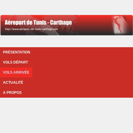
PRÉSENTATION
VOLS DÉPART
VOLS ARRIVÉE
ACTUALITÉ
A PROPOS