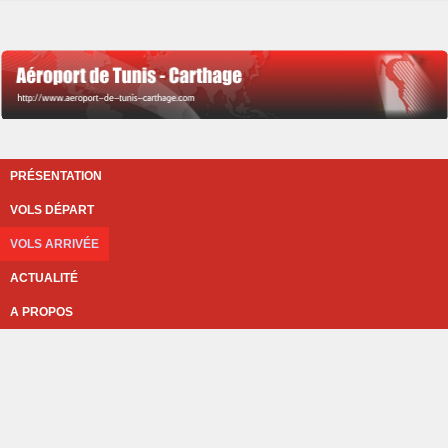
PRÉSENTATION
VOLS DÉPART
VOLS ARRIVÉE
ACTUALITÉ
A PROPOS