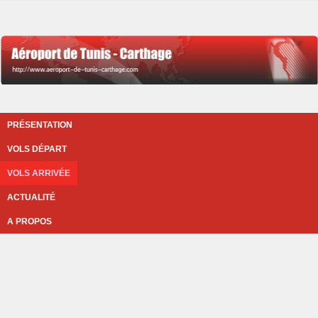
PRÉSENTATION
VOLS DÉPART
VOLS ARRIVÉE
ACTUALITÉ
A PROPOS