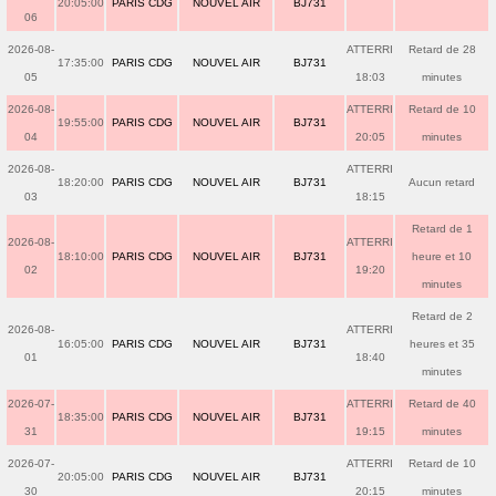
20:05:00
PARIS CDG
NOUVEL AIR
BJ731
06
2026-08-
ATTERRI
Retard de 28
17:35:00
PARIS CDG
NOUVEL AIR
BJ731
05
18:03
minutes
2026-08-
ATTERRI
Retard de 10
19:55:00
PARIS CDG
NOUVEL AIR
BJ731
04
20:05
minutes
2026-08-
ATTERRI
18:20:00
PARIS CDG
NOUVEL AIR
BJ731
Aucun retard
03
18:15
Retard de 1
2026-08-
ATTERRI
18:10:00
PARIS CDG
NOUVEL AIR
BJ731
heure et 10
02
19:20
minutes
Retard de 2
2026-08-
ATTERRI
16:05:00
PARIS CDG
NOUVEL AIR
BJ731
heures et 35
01
18:40
minutes
2026-07-
ATTERRI
Retard de 40
18:35:00
PARIS CDG
NOUVEL AIR
BJ731
31
19:15
minutes
2026-07-
ATTERRI
Retard de 10
20:05:00
PARIS CDG
NOUVEL AIR
BJ731
30
20:15
minutes