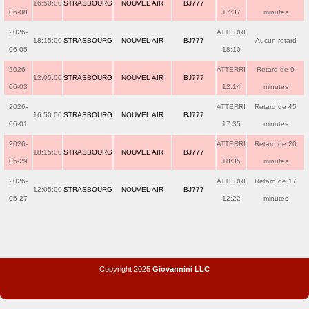
16:50:00
STRASBOURG
NOUVEL AIR
BJ777
06-08
17:37
minutes
2026-
ATTERRI
18:15:00
STRASBOURG
NOUVEL AIR
BJ777
Aucun retard
06-05
18:10
2026-
ATTERRI
Retard de 9
12:05:00
STRASBOURG
NOUVEL AIR
BJ777
06-03
12:14
minutes
2026-
ATTERRI
Retard de 45
16:50:00
STRASBOURG
NOUVEL AIR
BJ777
06-01
17:35
minutes
2026-
ATTERRI
Retard de 20
18:15:00
STRASBOURG
NOUVEL AIR
BJ777
05-29
18:35
minutes
2026-
ATTERRI
Retard de 17
12:05:00
STRASBOURG
NOUVEL AIR
BJ777
05-27
12:22
minutes
Copyright 2025
Giovannini LLC