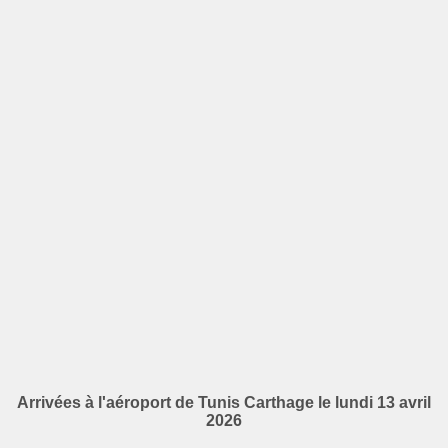
Arrivées à l'aéroport de Tunis Carthage le lundi 13 avril
2026