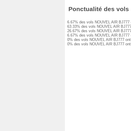
Ponctualité des vols
6.67% des vols NOUVEL AIR BJ777 ont 
63.33% des vols NOUVEL AIR BJ777 ont
26.67% des vols NOUVEL AIR BJ777 ont
6.67% des vols NOUVEL AIR BJ777 ont 
0% des vols NOUVEL AIR BJ777 ont eu 
0% des vols NOUVEL AIR BJ777 ont ét