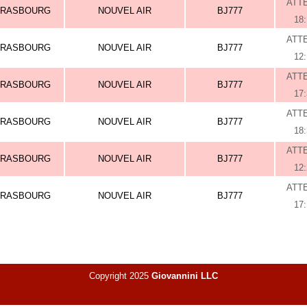
ATT
TRASBOURG
NOUVEL AIR
BJ777
18
ATT
TRASBOURG
NOUVEL AIR
BJ777
12
ATT
TRASBOURG
NOUVEL AIR
BJ777
17
ATT
TRASBOURG
NOUVEL AIR
BJ777
18
ATT
TRASBOURG
NOUVEL AIR
BJ777
12
ATT
TRASBOURG
NOUVEL AIR
BJ777
17
Copyright 2025
Giovannini LLC