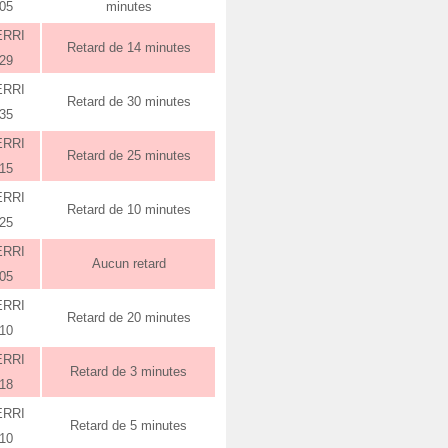
:05
minutes
ERRI
Retard de 14 minutes
:29
ERRI
Retard de 30 minutes
:35
ERRI
Retard de 25 minutes
:15
ERRI
Retard de 10 minutes
:25
ERRI
Aucun retard
:05
ERRI
Retard de 20 minutes
:10
ERRI
Retard de 3 minutes
:18
ERRI
Retard de 5 minutes
:10