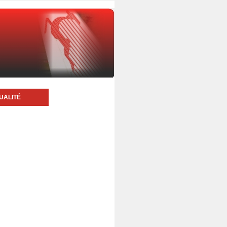
UALITÉ