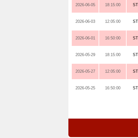
2026-06-05
18:15:00
S
2026-06-03
12:05:00
S
2026-06-01
16:50:00
S
2026-05-29
18:15:00
S
2026-05-27
12:05:00
S
2026-05-25
16:50:00
S