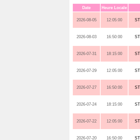
Date
Heure Locale
2026-08-05
12:05:00
S
2026-08-03
16:50:00
S
2026-07-31
18:15:00
S
2026-07-29
12:05:00
S
2026-07-27
16:50:00
S
2026-07-24
18:15:00
S
2026-07-22
12:05:00
S
2026-07-20
16:50:00
S