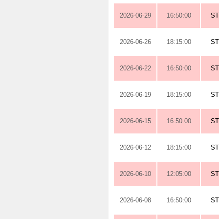
2026-06-29
16:50:00
S
2026-06-26
18:15:00
S
2026-06-22
16:50:00
S
2026-06-19
18:15:00
S
2026-06-15
16:50:00
S
2026-06-12
18:15:00
S
2026-06-10
12:05:00
S
2026-06-08
16:50:00
S