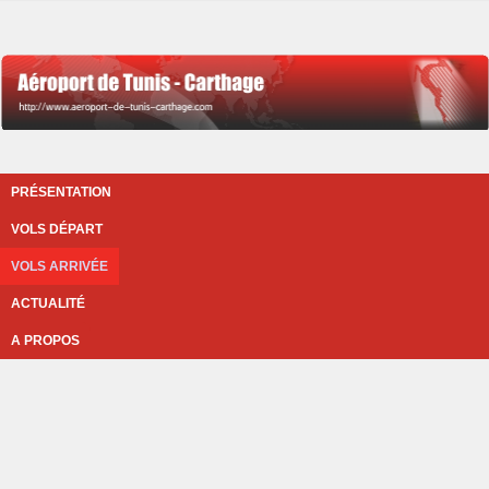
PRÉSENTATION
VOLS DÉPART
VOLS ARRIVÉE
ACTUALITÉ
A PROPOS