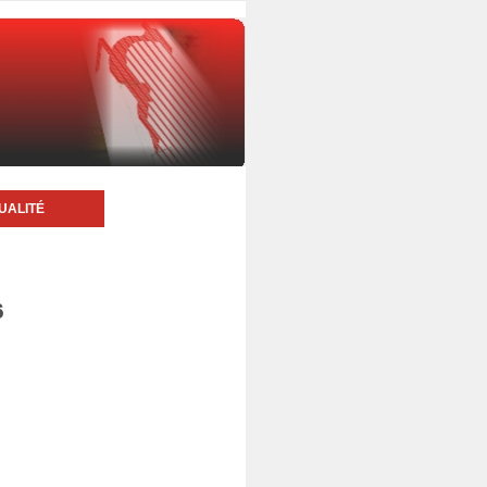
UALITÉ
6