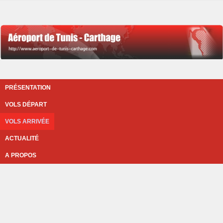
PRÉSENTATION
VOLS DÉPART
VOLS ARRIVÉE
ACTUALITÉ
A PROPOS