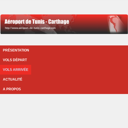
PRÉSENTATION
VOLS DÉPART
VOLS ARRIVÉE
ACTUALITÉ
A PROPOS