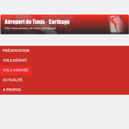
PRÉSENTATION
VOLS DÉPART
VOLS ARRIVÉE
ACTUALITÉ
A PROPOS