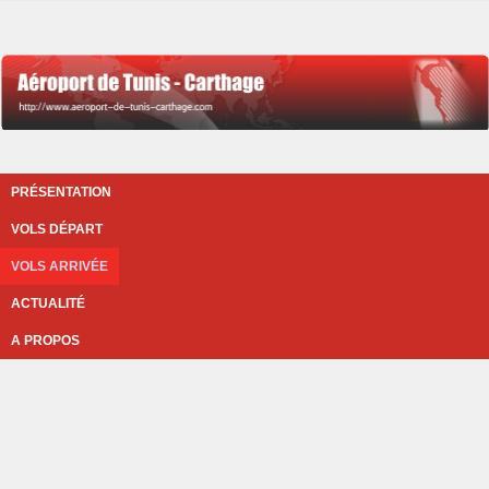
PRÉSENTATION
VOLS DÉPART
VOLS ARRIVÉE
ACTUALITÉ
A PROPOS