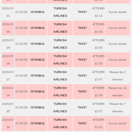
2026-07-
TURKISH
ATTERRI
22:45:00
ISTANBUL
TK657
Aucun retard
31
AIRLINES
22:14
2026-07-
TURKISH
ATTERRI
22:45:00
ISTANBUL
TK657
Aucun retard
30
AIRLINES
22:34
2026-07-
TURKISH
ATTERRI
22:45:00
ISTANBUL
TK657
Aucun retard
29
AIRLINES
22:40
2026-07-
TURKISH
ATTERRI
22:45:00
ISTANBUL
TK657
Aucun retard
28
AIRLINES
22:30
2026-07-
TURKISH
ATTERRI
Retard de 2
22:45:00
ISTANBUL
TK657
27
AIRLINES
22:47
minutes
2026-07-
TURKISH
ATTERRI
Retard de 14
22:45:00
ISTANBUL
TK657
26
AIRLINES
22:59
minutes
2026-07-
TURKISH
ATTERRI
Retard de 7
22:45:00
ISTANBUL
TK657
25
AIRLINES
22:52
minutes
2026-07-
TURKISH
ATTERRI
22:45:00
ISTANBUL
TK657
Aucun retard
24
AIRLINES
22:42