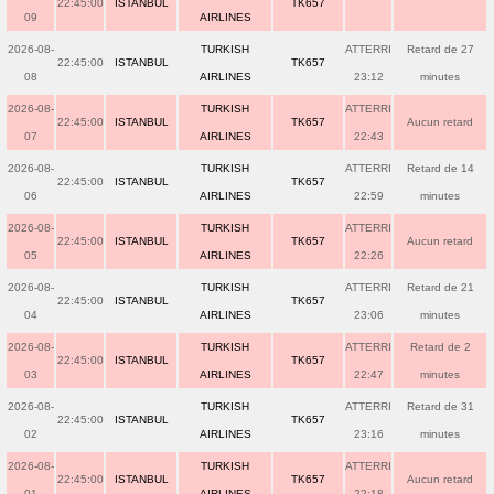
22:45:00
ISTANBUL
TK657
09
AIRLINES
2026-08-
TURKISH
ATTERRI
Retard de 27
22:45:00
ISTANBUL
TK657
08
AIRLINES
23:12
minutes
2026-08-
TURKISH
ATTERRI
22:45:00
ISTANBUL
TK657
Aucun retard
07
AIRLINES
22:43
2026-08-
TURKISH
ATTERRI
Retard de 14
22:45:00
ISTANBUL
TK657
06
AIRLINES
22:59
minutes
2026-08-
TURKISH
ATTERRI
22:45:00
ISTANBUL
TK657
Aucun retard
05
AIRLINES
22:26
2026-08-
TURKISH
ATTERRI
Retard de 21
22:45:00
ISTANBUL
TK657
04
AIRLINES
23:06
minutes
2026-08-
TURKISH
ATTERRI
Retard de 2
22:45:00
ISTANBUL
TK657
03
AIRLINES
22:47
minutes
2026-08-
TURKISH
ATTERRI
Retard de 31
22:45:00
ISTANBUL
TK657
02
AIRLINES
23:16
minutes
2026-08-
TURKISH
ATTERRI
22:45:00
ISTANBUL
TK657
Aucun retard
01
AIRLINES
22:18