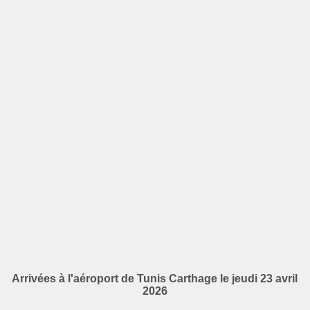
Arrivées à l'aéroport de Tunis Carthage le jeudi 23 avril
2026