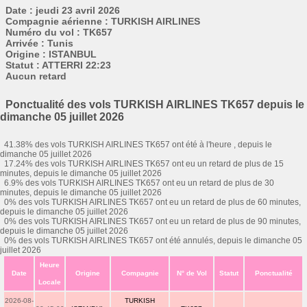
Date : jeudi 23 avril 2026
Compagnie aérienne : TURKISH AIRLINES
Numéro du vol : TK657
Arrivée : Tunis
Origine : ISTANBUL
Statut : ATTERRI 22:23
Aucun retard
Ponctualité des vols TURKISH AIRLINES TK657 depuis le
dimanche 05 juillet 2026
41.38% des vols TURKISH AIRLINES TK657 ont été à l'heure , depuis le
dimanche 05 juillet 2026
17.24% des vols TURKISH AIRLINES TK657 ont eu un retard de plus de 15
minutes, depuis le dimanche 05 juillet 2026
6.9% des vols TURKISH AIRLINES TK657 ont eu un retard de plus de 30
minutes, depuis le dimanche 05 juillet 2026
0% des vols TURKISH AIRLINES TK657 ont eu un retard de plus de 60 minutes,
depuis le dimanche 05 juillet 2026
0% des vols TURKISH AIRLINES TK657 ont eu un retard de plus de 90 minutes,
depuis le dimanche 05 juillet 2026
0% des vols TURKISH AIRLINES TK657 ont été annulés, depuis le dimanche 05
juillet 2026
Heure
Date
Origine
Compagnie
N° de Vol
Statut
Ponctualité
Locale
2026-08-
TURKISH