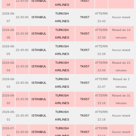
22:45:00
ISTANBUL
TK657
08
AIRLINES
2026-08-
TURKISH
ATTERRI
22:45:00
ISTANBUL
TK657
Aucun retard
07
AIRLINES
22:43
2026-08-
TURKISH
ATTERRI
Retard de 14
22:45:00
ISTANBUL
TK657
06
AIRLINES
22:59
minutes
2026-08-
TURKISH
ATTERRI
22:45:00
ISTANBUL
TK657
Aucun retard
05
AIRLINES
22:26
2026-08-
TURKISH
ATTERRI
Retard de 21
22:45:00
ISTANBUL
TK657
04
AIRLINES
23:06
minutes
2026-08-
TURKISH
ATTERRI
Retard de 2
22:45:00
ISTANBUL
TK657
03
AIRLINES
22:47
minutes
2026-08-
TURKISH
ATTERRI
Retard de 31
22:45:00
ISTANBUL
TK657
02
AIRLINES
23:16
minutes
2026-08-
TURKISH
ATTERRI
22:45:00
ISTANBUL
TK657
Aucun retard
01
AIRLINES
22:18
2026-07-
TURKISH
ATTERRI
22:45:00
ISTANBUL
TK657
Aucun retard
31
AIRLINES
22:14