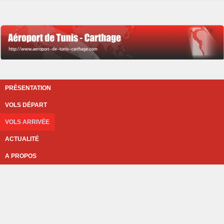
PRÉSENTATION
VOLS DÉPART
VOLS ARRIVÉE
ACTUALITÉ
A PROPOS