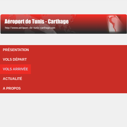
PRÉSENTATION
VOLS DÉPART
VOLS ARRIVÉE
ACTUALITÉ
A PROPOS