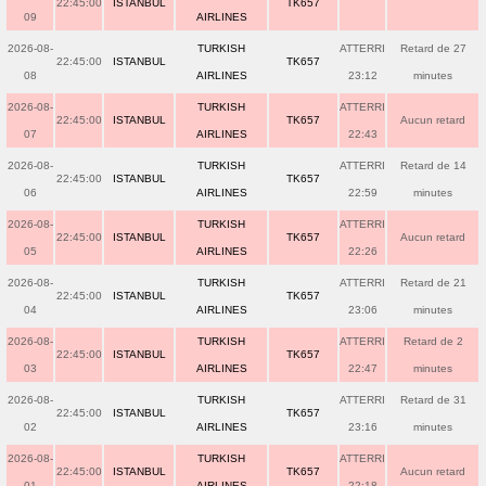
22:45:00
ISTANBUL
TK657
09
AIRLINES
2026-08-
TURKISH
ATTERRI
Retard de 27
22:45:00
ISTANBUL
TK657
08
AIRLINES
23:12
minutes
2026-08-
TURKISH
ATTERRI
22:45:00
ISTANBUL
TK657
Aucun retard
07
AIRLINES
22:43
2026-08-
TURKISH
ATTERRI
Retard de 14
22:45:00
ISTANBUL
TK657
06
AIRLINES
22:59
minutes
2026-08-
TURKISH
ATTERRI
22:45:00
ISTANBUL
TK657
Aucun retard
05
AIRLINES
22:26
2026-08-
TURKISH
ATTERRI
Retard de 21
22:45:00
ISTANBUL
TK657
04
AIRLINES
23:06
minutes
2026-08-
TURKISH
ATTERRI
Retard de 2
22:45:00
ISTANBUL
TK657
03
AIRLINES
22:47
minutes
2026-08-
TURKISH
ATTERRI
Retard de 31
22:45:00
ISTANBUL
TK657
02
AIRLINES
23:16
minutes
2026-08-
TURKISH
ATTERRI
22:45:00
ISTANBUL
TK657
Aucun retard
01
AIRLINES
22:18