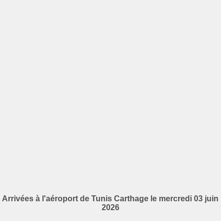
Arrivées à l'aéroport de Tunis Carthage le mercredi 03 juin
2026