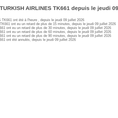
TURKISH AIRLINES TK661 depuis le jeudi 09 
1 ont été à l'heure , depuis le jeudi 09 juillet 2026
1 ont eu un retard de plus de 15 minutes, depuis le jeudi 09 juillet 2026
nt eu un retard de plus de 30 minutes, depuis le jeudi 09 juillet 2026
nt eu un retard de plus de 60 minutes, depuis le jeudi 09 juillet 2026
nt eu un retard de plus de 90 minutes, depuis le jeudi 09 juillet 2026
nt été annulés, depuis le jeudi 09 juillet 2026