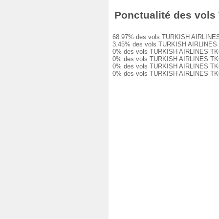
Ponctualité des vols 
68.97% des vols TURKISH AIRLINES TK66
3.45% des vols TURKISH AIRLINES TK66
0% des vols TURKISH AIRLINES TK661 o
0% des vols TURKISH AIRLINES TK661 o
0% des vols TURKISH AIRLINES TK661 o
0% des vols TURKISH AIRLINES TK661 o