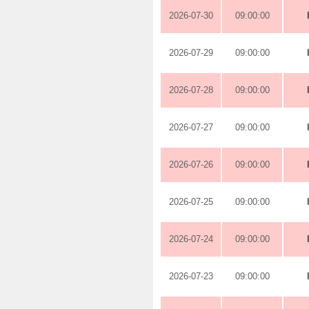
2026-07-30
09:00:00
2026-07-29
09:00:00
2026-07-28
09:00:00
2026-07-27
09:00:00
2026-07-26
09:00:00
2026-07-25
09:00:00
2026-07-24
09:00:00
2026-07-23
09:00:00