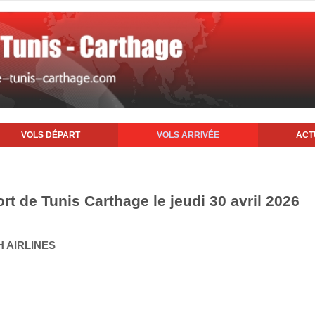
VOLS DÉPART
VOLS ARRIVÉE
ACT
ort de Tunis Carthage le jeudi 30 avril 2026
H AIRLINES