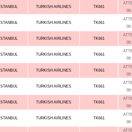
ATT
ISTANBUL
TURKISH AIRLINES
TK661
08
ATT
ISTANBUL
TURKISH AIRLINES
TK661
08
ATT
ISTANBUL
TURKISH AIRLINES
TK661
08
ATT
ISTANBUL
TURKISH AIRLINES
TK661
09
ATT
ISTANBUL
TURKISH AIRLINES
TK661
08
ATT
ISTANBUL
TURKISH AIRLINES
TK661
09
ATT
ISTANBUL
TURKISH AIRLINES
TK661
09
ATT
ISTANBUL
TURKISH AIRLINES
TK661
08
ATT