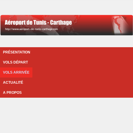
PRÉSENTATION
VOLS DÉPART
VOLS ARRIVÉE
ACTUALITÉ
A PROPOS