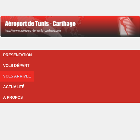
PRÉSENTATION
VOLS DÉPART
VOLS ARRIVÉE
ACTUALITÉ
A PROPOS