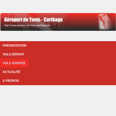
PRÉSENTATION
VOLS DÉPART
VOLS ARRIVÉE
ACTUALITÉ
A PROPOS