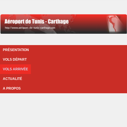
PRÉSENTATION
VOLS DÉPART
VOLS ARRIVÉE
ACTUALITÉ
A PROPOS