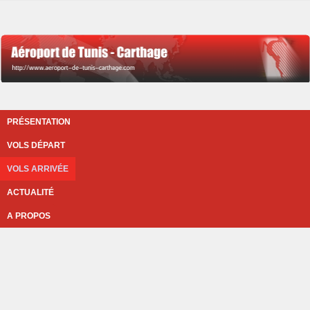
PRÉSENTATION
VOLS DÉPART
VOLS ARRIVÉE
ACTUALITÉ
A PROPOS