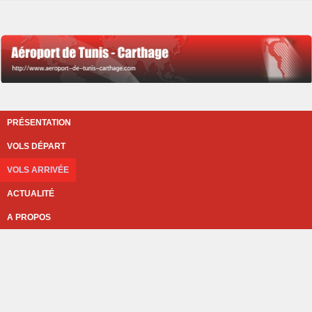
PRÉSENTATION
VOLS DÉPART
VOLS ARRIVÉE
ACTUALITÉ
A PROPOS