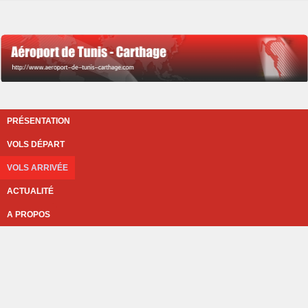
PRÉSENTATION
VOLS DÉPART
VOLS ARRIVÉE
ACTUALITÉ
A PROPOS