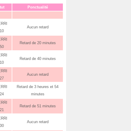
tut
Ponctualité
ERRI
Aucun retard
:10
ERRI
Retard de 20 minutes
:50
ERRI
Retard de 40 minutes
:10
ERRI
Aucun retard
:27
ERRI
Retard de 3 heures et 54
:24
minutes
ERRI
Retard de 51 minutes
:21
ERRI
Aucun retard
:00