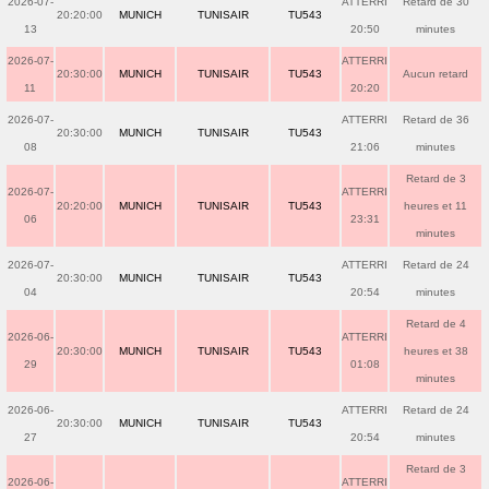
2026-07-
ATTERRI
Retard de 30
20:20:00
MUNICH
TUNISAIR
TU543
13
20:50
minutes
2026-07-
ATTERRI
20:30:00
MUNICH
TUNISAIR
TU543
Aucun retard
11
20:20
2026-07-
ATTERRI
Retard de 36
20:30:00
MUNICH
TUNISAIR
TU543
08
21:06
minutes
Retard de 3
2026-07-
ATTERRI
20:20:00
MUNICH
TUNISAIR
TU543
heures et 11
06
23:31
minutes
2026-07-
ATTERRI
Retard de 24
20:30:00
MUNICH
TUNISAIR
TU543
04
20:54
minutes
Retard de 4
2026-06-
ATTERRI
20:30:00
MUNICH
TUNISAIR
TU543
heures et 38
29
01:08
minutes
2026-06-
ATTERRI
Retard de 24
20:30:00
MUNICH
TUNISAIR
TU543
27
20:54
minutes
Retard de 3
2026-06-
ATTERRI