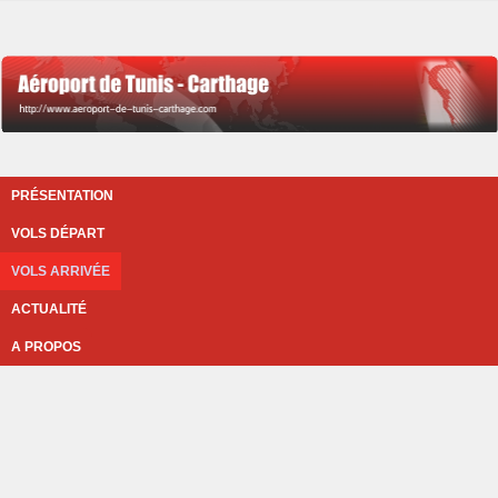
PRÉSENTATION
VOLS DÉPART
VOLS ARRIVÉE
ACTUALITÉ
A PROPOS