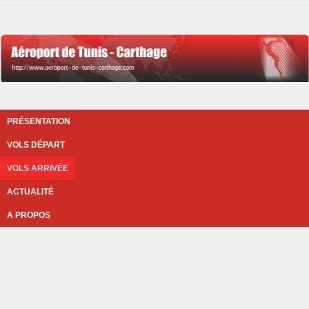
PRÉSENTATION
VOLS DÉPART
VOLS ARRIVÉE
ACTUALITÉ
A PROPOS