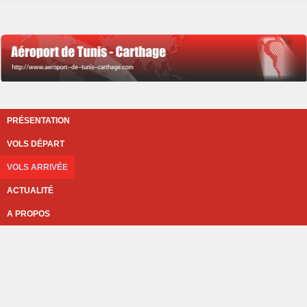
PRÉSENTATION
VOLS DÉPART
VOLS ARRIVÉE
ACTUALITÉ
A PROPOS