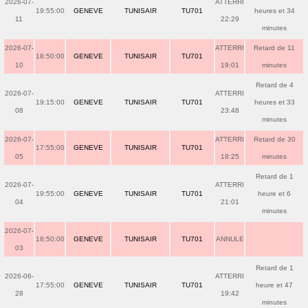
2026-07-
ATTERRI
19:55:00
GENEVE
TUNISAIR
TU701
heures et 34
11
22:29
minutes
2026-07-
ATTERRI
Retard de 11
18:50:00
GENEVE
TUNISAIR
TU701
10
19:01
minutes
Retard de 4
2026-07-
ATTERRI
19:15:00
GENEVE
TUNISAIR
TU701
heures et 33
08
23:48
minutes
2026-07-
ATTERRI
Retard de 30
17:55:00
GENEVE
TUNISAIR
TU701
05
18:25
minutes
Retard de 1
2026-07-
ATTERRI
19:55:00
GENEVE
TUNISAIR
TU701
heure et 6
04
21:01
minutes
2026-07-
18:50:00
GENEVE
TUNISAIR
TU701
ANNULE
03
Retard de 1
2026-06-
ATTERRI
17:55:00
GENEVE
TUNISAIR
TU701
heure et 47
28
19:42
minutes