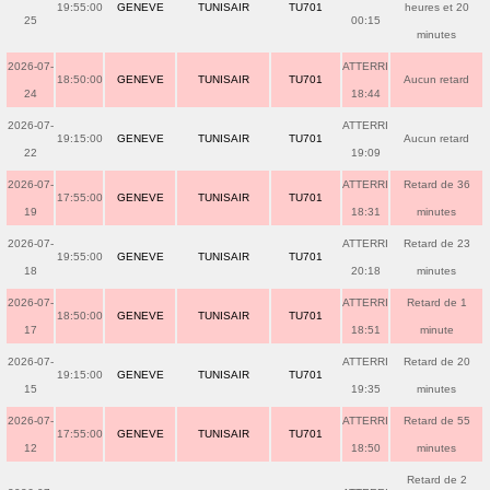
19:55:00
GENEVE
TUNISAIR
TU701
heures et 20
25
00:15
minutes
2026-07-
ATTERRI
18:50:00
GENEVE
TUNISAIR
TU701
Aucun retard
24
18:44
2026-07-
ATTERRI
19:15:00
GENEVE
TUNISAIR
TU701
Aucun retard
22
19:09
2026-07-
ATTERRI
Retard de 36
17:55:00
GENEVE
TUNISAIR
TU701
19
18:31
minutes
2026-07-
ATTERRI
Retard de 23
19:55:00
GENEVE
TUNISAIR
TU701
18
20:18
minutes
2026-07-
ATTERRI
Retard de 1
18:50:00
GENEVE
TUNISAIR
TU701
17
18:51
minute
2026-07-
ATTERRI
Retard de 20
19:15:00
GENEVE
TUNISAIR
TU701
15
19:35
minutes
2026-07-
ATTERRI
Retard de 55
17:55:00
GENEVE
TUNISAIR
TU701
12
18:50
minutes
Retard de 2