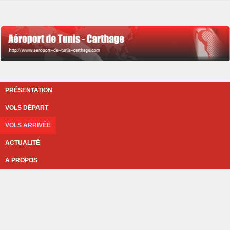
PRÉSENTATION
VOLS DÉPART
VOLS ARRIVÉE
ACTUALITÉ
A PROPOS