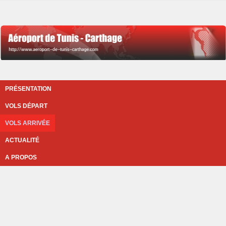
PRÉSENTATION
VOLS DÉPART
VOLS ARRIVÉE
ACTUALITÉ
A PROPOS