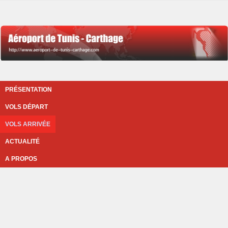
PRÉSENTATION
VOLS DÉPART
VOLS ARRIVÉE
ACTUALITÉ
A PROPOS