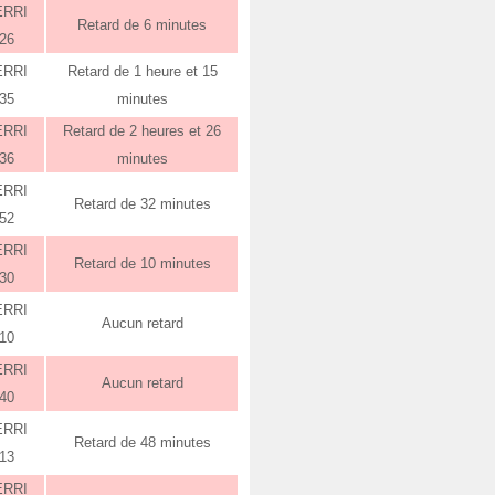
ERRI
Retard de 6 minutes
:26
ERRI
Retard de 1 heure et 15
:35
minutes
ERRI
Retard de 2 heures et 26
:36
minutes
ERRI
Retard de 32 minutes
:52
ERRI
Retard de 10 minutes
:30
ERRI
Aucun retard
:10
ERRI
Aucun retard
:40
ERRI
Retard de 48 minutes
:13
ERRI