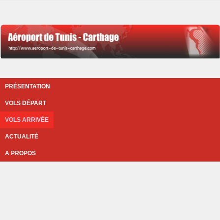
PRÉSENTATION
VOLS DÉPART
VOLS ARRIVÉE
ACTUALITÉ
A PROPOS