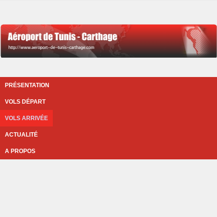
PRÉSENTATION
VOLS DÉPART
VOLS ARRIVÉE
ACTUALITÉ
A PROPOS