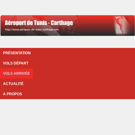
PRÉSENTATION
VOLS DÉPART
VOLS ARRIVÉE
ACTUALITÉ
A PROPOS