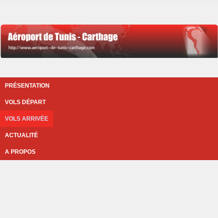
PRÉSENTATION
VOLS DÉPART
VOLS ARRIVÉE
ACTUALITÉ
A PROPOS