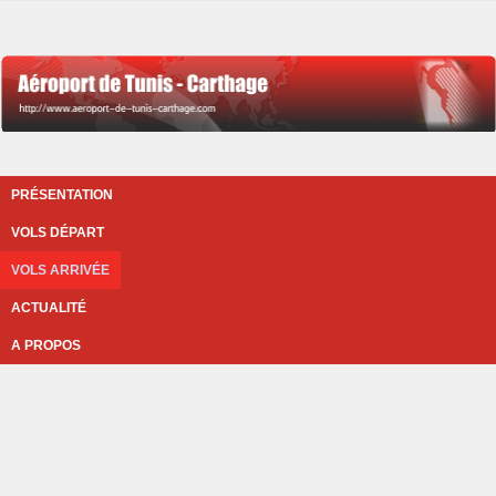
PRÉSENTATION
VOLS DÉPART
VOLS ARRIVÉE
ACTUALITÉ
A PROPOS