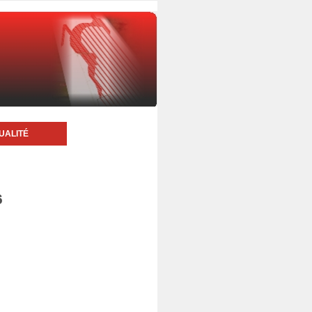
UALITÉ
6