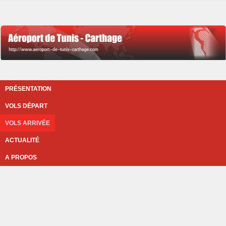
PRÉSENTATION
VOLS DÉPART
VOLS ARRIVÉE
ACTUALITÉ
A PROPOS