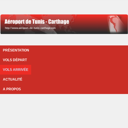
PRÉSENTATION
VOLS DÉPART
VOLS ARRIVÉE
ACTUALITÉ
A PROPOS