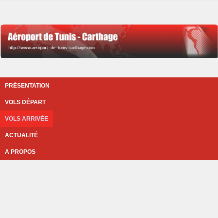
PRÉSENTATION
VOLS DÉPART
VOLS ARRIVÉE
ACTUALITÉ
A PROPOS