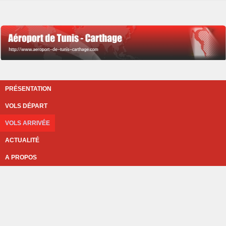
PRÉSENTATION
VOLS DÉPART
VOLS ARRIVÉE
ACTUALITÉ
A PROPOS