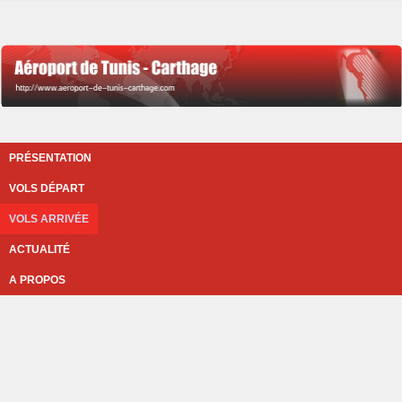
PRÉSENTATION
VOLS DÉPART
VOLS ARRIVÉE
ACTUALITÉ
A PROPOS