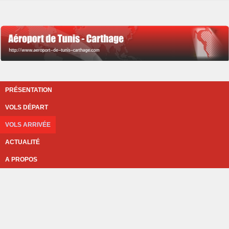
PRÉSENTATION
VOLS DÉPART
VOLS ARRIVÉE
ACTUALITÉ
A PROPOS