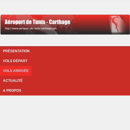
PRÉSENTATION
VOLS DÉPART
VOLS ARRIVÉE
ACTUALITÉ
A PROPOS