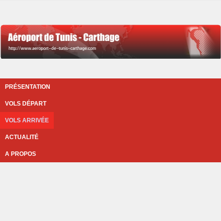
PRÉSENTATION
VOLS DÉPART
VOLS ARRIVÉE
ACTUALITÉ
A PROPOS