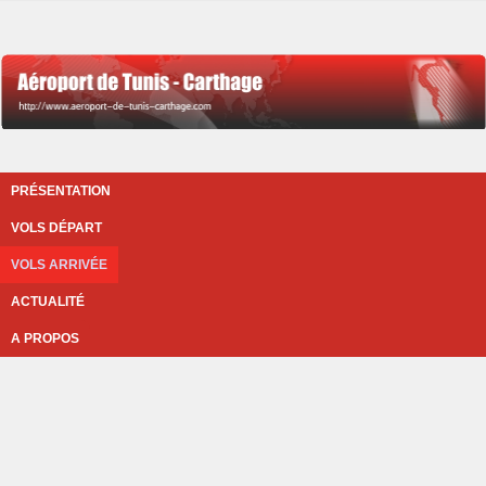
PRÉSENTATION
VOLS DÉPART
VOLS ARRIVÉE
ACTUALITÉ
A PROPOS