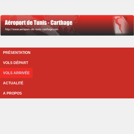
PRÉSENTATION
VOLS DÉPART
VOLS ARRIVÉE
ACTUALITÉ
A PROPOS