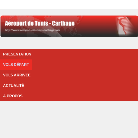
PRÉSENTATION
VOLS DÉPART
VOLS ARRIVÉE
ACTUALITÉ
A PROPOS