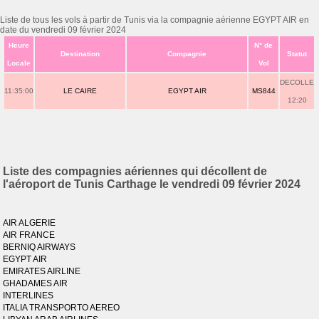
Liste de tous les vols à partir de Tunis via la compagnie aérienne EGYPT AIR en
date du vendredi 09 février 2024
Heure
N° de
Destination
Compagnie
Statut
Locale
Vol
DECOLLE
11:35:00
LE CAIRE
EGYPT AIR
MS844
12:20
Liste des compagnies aériennes qui décollent de
l'aéroport de Tunis Carthage le vendredi 09 février 2024
AIR ALGERIE
AIR FRANCE
BERNIQ AIRWAYS
EGYPT AIR
EMIRATES AIRLINE
GHADAMES AIR
INTERLINES
ITALIA TRANSPORTO AEREO