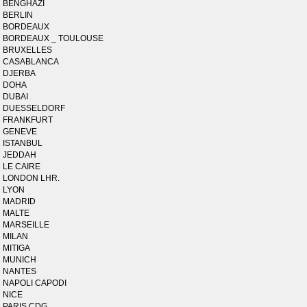
BENGHAZI
BERLIN
BORDEAUX
BORDEAUX _ TOULOUSE
BRUXELLES
CASABLANCA
DJERBA
DOHA
DUBAI
DUESSELDORF
FRANKFURT
GENEVE
ISTANBUL
JEDDAH
LE CAIRE
LONDON LHR.
LYON
MADRID
MALTE
MARSEILLE
MILAN
MITIGA
MUNICH
NANTES
NAPOLI CAPODI
NICE
PARIS CDG