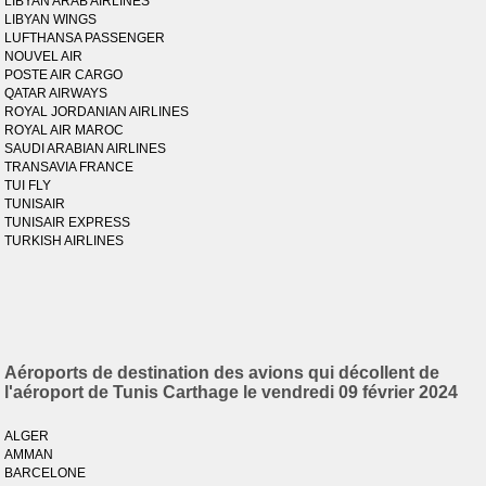
LIBYAN ARAB AIRLINES
LIBYAN WINGS
LUFTHANSA PASSENGER
NOUVEL AIR
POSTE AIR CARGO
QATAR AIRWAYS
ROYAL JORDANIAN AIRLINES
ROYAL AIR MAROC
SAUDI ARABIAN AIRLINES
TRANSAVIA FRANCE
TUI FLY
TUNISAIR
TUNISAIR EXPRESS
TURKISH AIRLINES
Aéroports de destination des avions qui décollent de
l'aéroport de Tunis Carthage le vendredi 09 février 2024
ALGER
AMMAN
BARCELONE