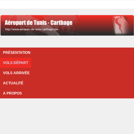
PRÉSENTATION
VOLS DÉPART
VOLS ARRIVÉE
ACTUALITÉ
A PROPOS